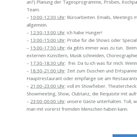
an?) Planung der Tagesprogramme, Proben, Kochpa
Team.
–
10:00-12:30 Uhr
: Büroarbeiten. Emails, Meetings 
allgemein.
–
12:30-13:00 Uhr
: ich habe Hunger!
–
13:00-15:00 Uhr
: Probe für die Shows oder Specia
–
15:00-17:30 Uhr
: da gibts immer was zu tun. Beim
externen Künstlern, Musik schneiden, Choreographi
–
17:30-18:30 Uhr
: frei. Da tu ich was für mich. We
–
18:30-21:00 Uhr
: Zeit zum Duschen und Entspanne
Hauptrestaurant oder empfange sie am Restaurant
–
21:00-23:00 Uhr
: voll im Showfieber. Theatercheck
Showmeeting, Show, Clubtanz, die Requisite mit auf
–
23:00-00:00 Uhr
: unsere Gäste unterhalten. Toll,
man mit vorerst fremden Menschen haben kann.
3