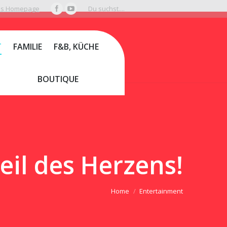
bs Homepage
Du suchst....
T
FAMILIE
F&B, KÜCHE
BOUTIQUE
eil des Herzens!
Home
Entertainment