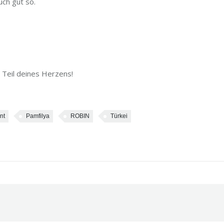
uch gut so.
n Teil deines Herzens!
nt
Pamfilya
ROBIN
Türkei