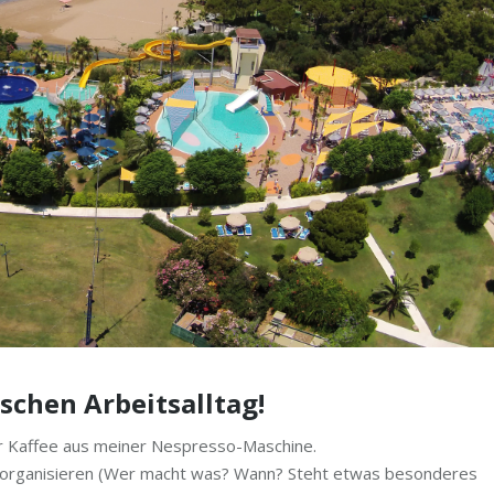
schen Arbeitsalltag!
ker Kaffee aus meiner Nespresso-Maschine.
he organisieren (Wer macht was? Wann? Steht etwas besonderes