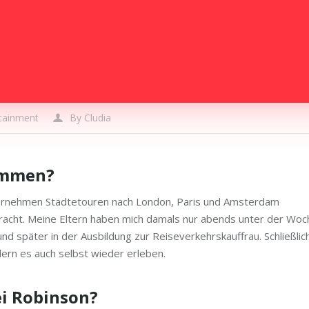
tainment
By
Cludia
ommen?
ternehmen Städtetouren nach London, Paris und Amsterdam
racht. Meine Eltern haben mich damals nur abends unter der Woc
und später in der Ausbildung zur Reiseverkehrskauffrau. Schließlic
ndern es auch selbst wieder erleben.
ei Robinson?